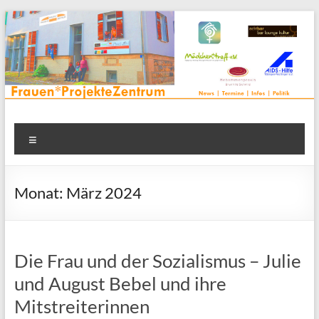
Zum
Inhalt
springen
Frauenprojektehaus wird
Frauen* | Mädchen* | Projekte | Beratung | Veranstaltungen |
Menü
in einem Zentrum | Räume für alle | Projektarbeit | Begegnung
FrauenProjekteZentrum
| Thementreff | . . .
Monat:
März 2024
Die Frau und der Sozialismus – Julie
und August Bebel und ihre
Mitstreiterinnen