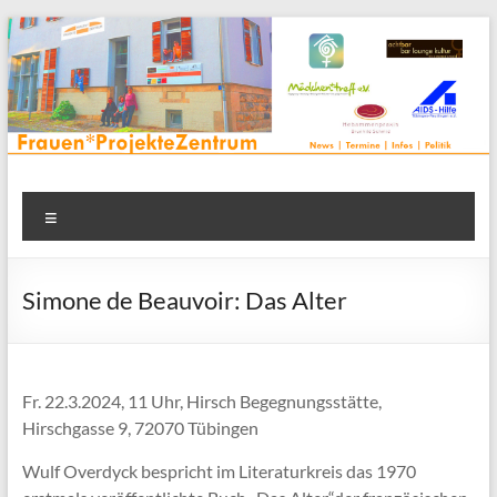
Zum
Inhalt
springen
Frauenprojektehaus wird
Frauen* | Mädchen* | Projekte | Beratung | Veranstaltungen |
Menü
in einem Zentrum | Räume für alle | Projektarbeit | Begegnung
FrauenProjekteZentrum
| Thementreff | . . .
Simone de Beauvoir: Das Alter
Fr. 22.3.2024, 11 Uhr, Hirsch Begegnungsstätte,
Hirschgasse 9, 72070 Tübingen
Wulf Overdyck bespricht im Literaturkreis das 1970