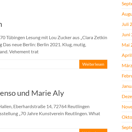
Sept
Augu
n
Juli 
Juni
2070 Tübingen Lesung mit Lou Zucker aus „Clara Zetkin
g Das neue Berlin: Berlin 2021. Klug, mutig,
Mai 
tand. Vehement trat
Apri
Weiterlesen
März
Febr
Janu
lenso und Marie Aly
Deze
Hallen, Eberhardstraße 14, 72764 Reutlingen
Nove
stellung „70 Jahre Kunstverein Reutlingen. What
Okto
Sept