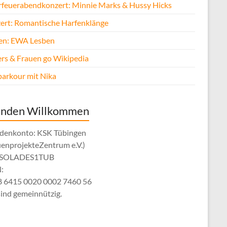
rfeuerabendkonzert: Minnie Marks & Hussy Hicks
ert: Romantische Harfenklänge
fen: EWA Lesben
rs & Frauen go Wikipedia
parkour mit Nika
enden Willkommen
denkonto: KSK Tübingen
uenprojekteZentrum e.V.)
: SOLADES1TUB
:
 6415 0020 0002 7460 56
sind gemeinnützig.