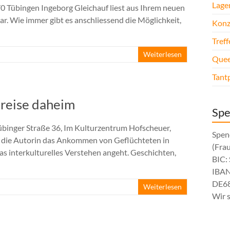
Lage
70 Tübingen Ingeborg Gleichauf liest aus Ihrem neuen
r. Wie immer gibt es anschliessend die Möglichkeit,
Konz
Tref
Weiterlesen
Quee
Tant
nreise daheim
Sp
Tübinger Straße 36, Im Kulturzentrum Hofscheuer,
Spen
die Autorin das Ankommen von Geflüchteten in
(Fra
as interkulturelles Verstehen angeht. Geschichten,
BIC
IBAN
DE68
Weiterlesen
Wir 