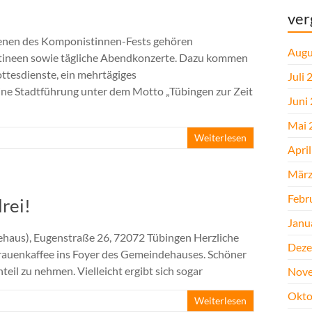
ver
ienen des Komponistinnen-Fests gehören
Augu
tineen sowie tägliche Abendkonzerte. Dazu kommen
ttesdienste, ein mehrtägiges
Juli 
ine Stadtführung unter dem Motto „Tübingen zur Zeit
Juni
Mai 
Weiterlesen
Apri
März
Febr
rei!
Janu
ehaus), Eugenstraße 26, 72072 Tübingen Herzliche
Deze
Frauenkaffee ins Foyer des Gemeindehauses. Schöner
eil zu nehmen. Vielleicht ergibt sich sogar
Nove
Okto
Weiterlesen