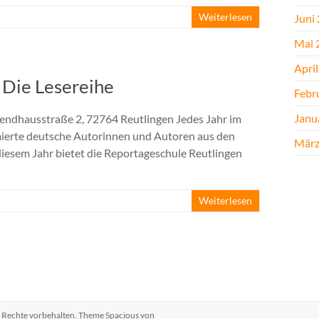
Weiterlesen
Juni
Mai 
Apri
. Die Lesereihe
Febr
Janu
Spendhausstraße 2, 72764 Reutlingen Jedes Jahr im
ierte deutsche Autorinnen und Autoren aus den
März
iesem Jahr bietet die Reportageschule Reutlingen
Weiterlesen
le Rechte vorbehalten. Theme
Spacious
von