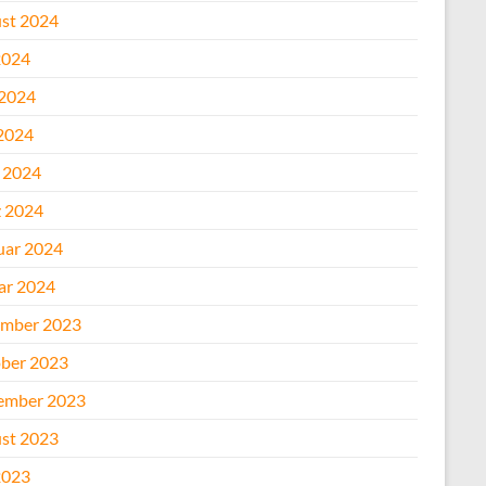
st 2024
2024
 2024
2024
l 2024
 2024
uar 2024
ar 2024
mber 2023
ber 2023
ember 2023
st 2023
2023