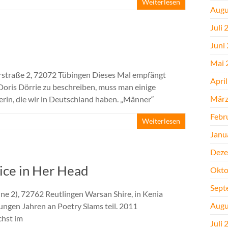
Weiterlesen
Augu
Juli 
Juni
Mai 
rstraße 2, 72072 Tübingen Dieses Mal empfängt
Apri
oris Dörrie zu beschreiben, muss man einige
März
erin, die wir in Deutschland haben. „Männer“
Febr
Weiterlesen
Janu
Deze
ice in Her Head
Okto
Sept
ne 2), 72762 Reutlingen Warsan Shire, in Kenia
Augu
ungen Jahren an Poetry Slams teil. 2011
chst im
Juli 