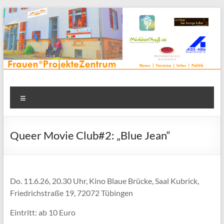
Zum
Inhalt
springen
Frauenprojektehaus wird
Frauen* | Mädchen* | Projekte | Beratung | Veranstaltungen |
Menü
in einem Zentrum | Räume für alle | Projektarbeit | Begegnung
FrauenProjekteZentrum
| Thementreff | . . .
Queer Movie Club#2: „Blue Jean“
Do. 11.6.26, 20.30 Uhr, Kino Blaue Brücke, Saal Kubrick,
Friedrichstraße 19, 72072 Tübingen
Eintritt: ab 10 Euro