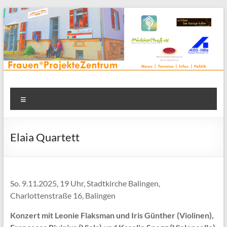
Zum
Inhalt
springen
Frauenprojektehaus wird
Frauen* | Mädchen* | Projekte | Beratung | Veranstaltungen |
Menü
in einem Zentrum | Räume für alle | Projektarbeit | Begegnung
FrauenProjekteZentrum
| Thementreff | . . .
Elaia Quartett
So. 9.11.2025, 19 Uhr, Stadtkirche Balingen,
Charlottenstraße 16, Balingen
Konzert mit Leonie Flaksman und Iris Günther (Violinen),