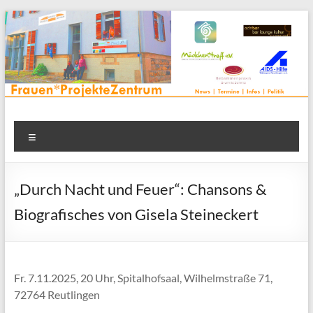
Zum
Inhalt
springen
Frauenprojektehaus wird
Frauen* | Mädchen* | Projekte | Beratung | Veranstaltungen |
Menü
in einem Zentrum | Räume für alle | Projektarbeit | Begegnung
FrauenProjekteZentrum
| Thementreff | . . .
„Durch Nacht und Feuer“: Chansons &
Biografisches von Gisela Steineckert
Fr. 7.11.2025, 20 Uhr, Spitalhofsaal, Wilhelmstraße 71,
72764 Reutlingen