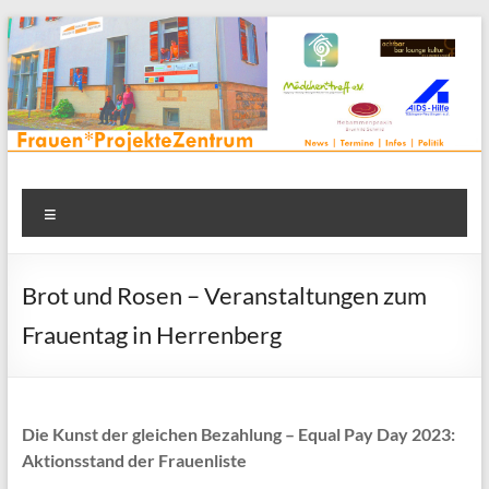
Zum
Inhalt
springen
Frauenprojektehaus wird
Frauen* | Mädchen* | Projekte | Beratung | Veranstaltungen |
Menü
in einem Zentrum | Räume für alle | Projektarbeit | Begegnung
FrauenProjekteZentrum
| Thementreff | . . .
Brot und Rosen – Veranstaltungen zum
Frauentag in Herrenberg
Die Kunst der gleichen Bezahlung – Equal Pay Day 2023:
Aktionsstand der Frauenliste