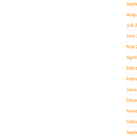
Sept
Augu
Juli 
Juni
Mai 
Apri
März
Febr
Janu
Deze
Nove
Okto
Sept