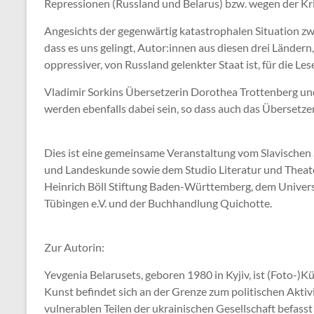
Repressionen (Russland und Belarus) bzw. wegen der Kr
Angesichts der gegenwärtig katastrophalen Situation zwi
dass es uns gelingt, Autor:innen aus diesen drei Ländern
oppressiver, von Russland gelenkter Staat ist, für die Le
Vladimir Sorkins Übersetzerin Dorothea Trottenberg un
werden ebenfalls dabei sein, so dass auch das Übersetzen
Dies ist eine gemeinsame Veranstaltung vom Slavischen 
und Landeskunde sowie dem Studio Literatur und Theate
Heinrich Böll Stiftung Baden-Württemberg, dem Universit
Tübingen e.V. und der Buchhandlung Quichotte.
Zur Autorin:
Yevgenia Belarusets, geboren 1980 in Kyjiv, ist (Foto-)Küns
Kunst befindet sich an der Grenze zum politischen Aktivi
vulnerablen Teilen der ukrainischen Gesellschaft befass