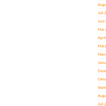
Augu
Juli 
Juni
Mai 
Apri
März
Febr
Janu
Deze
Okto
Sept
Augu
Juli 