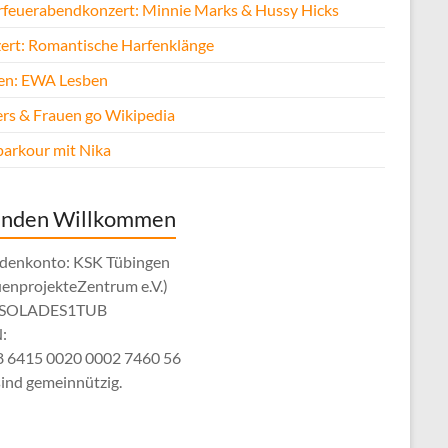
rfeuerabendkonzert: Minnie Marks & Hussy Hicks
ert: Romantische Harfenklänge
fen: EWA Lesben
rs & Frauen go Wikipedia
parkour mit Nika
enden Willkommen
denkonto: KSK Tübingen
uenprojekteZentrum e.V.)
: SOLADES1TUB
:
 6415 0020 0002 7460 56
sind gemeinnützig.