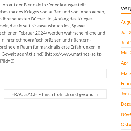
llon auf der Biennale in Venedig ausgestellt.
ver
rnehmung des Krieges von außen und von innen gehen,
ihre neuesten Bücher: In „Anfang des Krieges.
Augu
lt, die sie seit Kriegsausbruch im „Spiegel“
Juli 
(erschienen Februar 2024) werden wahrscheinliche und
„In ihrer ethnografisch präzisen und nüchtern-
Juni
sreihe ein Raum für marginalisierte Erfahrungen in
Mai 
 Gewalt geprägt sind.“ (https://www.matthes-seitz-
?lid=3)
Apri
März
Febr
Janu
FRAU.BACH – frisch fröhlich und gesund
→
Deze
Nove
Okto