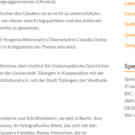
iegsaggressionen (Ukraine).
Lage
schen den Ländern ist es nicht zu unterschätzen,
Konz
, von denen zwei Kriegsparteien und das dritte ein
Tref
sereihe zu gewinnen.
Quee
d Yevgenia Belorusets’s Übersetzerin Claudia Dathe
Tant
 in Kriegszeiten ein Thema sein wird.
Sp
Seminar, dem Institut für Osteuropäische Geschichte
r der Universität Tübingen in Kooperation mit der
Spen
ätsbund e.V., mit der Stadt Tübingen, der Shedhalle
(Fra
BIC
IBAN
DE68
Wir 
tlerin und Schriftstellerin; sie lebt in Berlin. Ihre
smus; ihr fotografisches Werk, das sich mit den
t (queere Familien, Roma, Menschen, die im