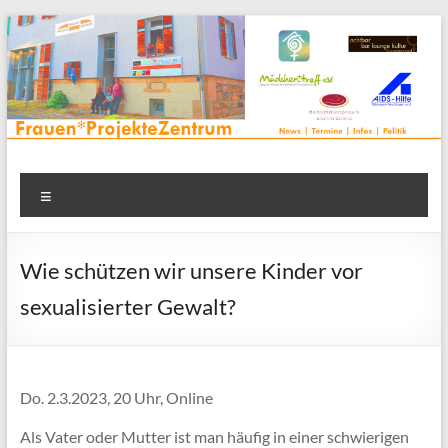
Zum
Inhalt
springen
Frauenprojektehaus wird
Frauen* | Mädchen* | Projekte | Beratung | Veranstaltungen |
Menü
in einem Zentrum | Räume für alle | Projektarbeit | Begegnung
FrauenProjekteZentrum
| Thementreff | . . .
Wie schützen wir unsere Kinder vor
sexualisierter Gewalt?
Do. 2.3.2023, 20 Uhr, Online
Als Vater oder Mutter ist man häufig in einer schwierigen