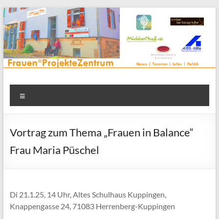
Zum
Inhalt
springen
Frauenprojektehaus wird
Frauen* | Mädchen* | Projekte | Beratung | Veranstaltungen |
Menü
in einem Zentrum | Räume für alle | Projektarbeit | Begegnung
FrauenProjekteZentrum
| Thementreff | . . .
Vortrag zum Thema „Frauen in Balance“
Frau Maria Püschel
Di 21.1.25, 14 Uhr, Altes Schulhaus Kuppingen,
Knappengasse 24, 71083 Herrenberg-Kuppingen