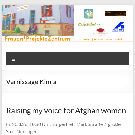
Zum
Inhalt
springen
Frauenprojektehaus wird
Frauen* | Mädchen* | Projekte | Beratung | Veranstaltungen |
Menü
in einem Zentrum | Räume für alle | Projektarbeit | Begegnung
FrauenProjekteZentrum
| Thementreff | . . .
Vernissage Kimia
Raising my voice for Afghan women
Fr. 20.3.26, 18.30 Uhr, Bürgertreff, Marktstraße 7, großer
Saal, Nürtingen