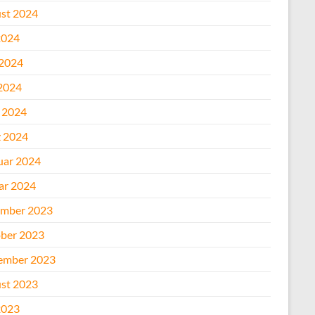
st 2024
2024
 2024
2024
l 2024
 2024
uar 2024
ar 2024
mber 2023
ber 2023
ember 2023
st 2023
2023