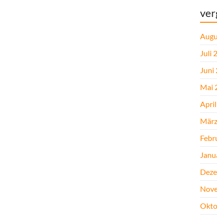
ver
Augu
Juli 
Juni
Mai 
Apri
März
Febr
Janu
Deze
Nove
Okto