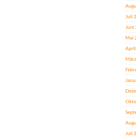
Augu
Juli 
Juni
Mai 
Apri
März
Febr
Janu
Deze
Okto
Sept
Augu
Juli 