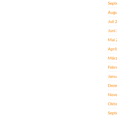
Sept
Augu
Juli 
Juni
Mai 
Apri
März
Febr
Janu
Deze
Nove
Okto
Sept