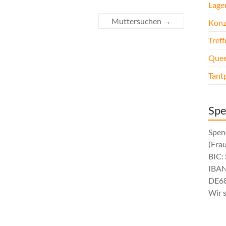
Lage
Muttersuchen
→
Konz
Tref
Quee
Tant
Sp
Spen
(Fra
BIC
IBAN
DE68
Wir 