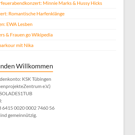
rfeuerabendkonzert: Minnie Marks & Hussy Hicks
ert: Romantische Harfenklänge
fen: EWA Lesben
rs & Frauen go Wikipedia
parkour mit Nika
enden Willkommen
denkonto: KSK Tübingen
uenprojekteZentrum e.V.)
: SOLADES1TUB
:
 6415 0020 0002 7460 56
sind gemeinnützig.