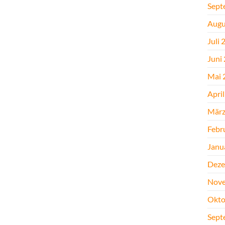
Sept
Augu
Juli 
Juni
Mai 
Apri
März
Febr
Janu
Deze
Nove
Okto
Sept