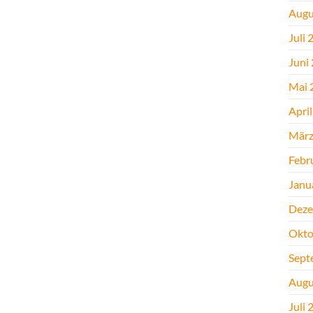
Augu
Juli 
Juni
Mai 
Apri
März
Febr
Janu
Deze
Okto
Sept
Augu
Juli 