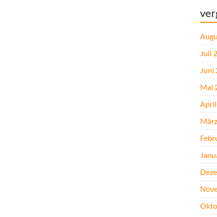
ver
Augu
Juli 
Juni
Mai 
Apri
März
Febr
Janu
Deze
Nove
Okto