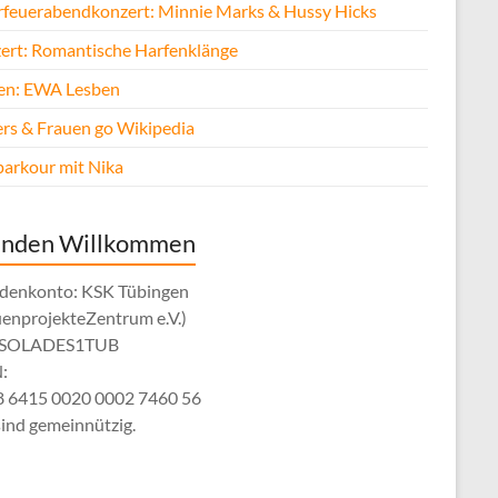
rfeuerabendkonzert: Minnie Marks & Hussy Hicks
ert: Romantische Harfenklänge
fen: EWA Lesben
rs & Frauen go Wikipedia
parkour mit Nika
enden Willkommen
denkonto: KSK Tübingen
uenprojekteZentrum e.V.)
: SOLADES1TUB
:
 6415 0020 0002 7460 56
sind gemeinnützig.