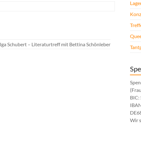
Lage
Konz
Tref
Quee
ga Schubert – Literaturtreff mit Bettina Schönleber
Tant
Sp
Spen
(Fra
BIC
IBAN
DE68
Wir 