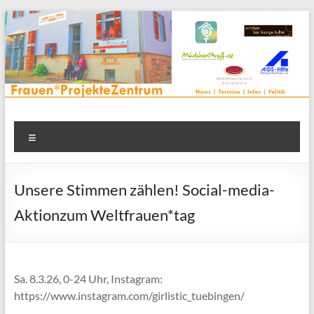
Zum
Inhalt
springen
Frauenprojektehaus wird
Frauen* | Mädchen* | Projekte | Beratung | Veranstaltungen |
Menü
in einem Zentrum | Räume für alle | Projektarbeit | Begegnung
FrauenProjekteZentrum
| Thementreff | . . .
Unsere Stimmen zählen! Social-media-
Aktionzum Weltfrauen*tag
Sa. 8.3.26, 0-24 Uhr, Instagram:
https://www.instagram.com/girlistic_tuebingen/