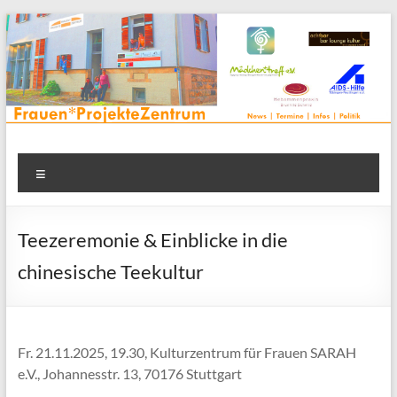
Zum
Inhalt
springen
Frauenprojektehaus wird
Frauen* | Mädchen* | Projekte | Beratung | Veranstaltungen |
Menü
in einem Zentrum | Räume für alle | Projektarbeit | Begegnung
FrauenProjekteZentrum
| Thementreff | . . .
Teezeremonie & Einblicke in die
chinesische Teekultur
Fr. 21.11.2025, 19.30, Kulturzentrum für Frauen SARAH
e.V., Johannesstr. 13, 70176 Stuttgart