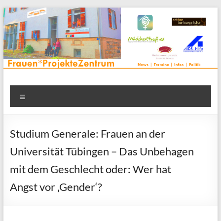
Zum
Inhalt
springen
Frauenprojektehaus wird
Frauen* | Mädchen* | Projekte | Beratung | Veranstaltungen |
Menü
in einem Zentrum | Räume für alle | Projektarbeit | Begegnung
FrauenProjekteZentrum
| Thementreff | . . .
Studium Generale: Frauen an der
Universität Tübingen – Das Unbehagen
mit dem Geschlecht oder: Wer hat
Angst vor ‚Gender‘?