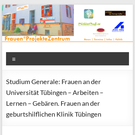
Zum
Inhalt
springen
Frauenprojektehaus wird
Frauen* | Mädchen* | Projekte | Beratung | Veranstaltungen |
Menü
in einem Zentrum | Räume für alle | Projektarbeit | Begegnung
FrauenProjekteZentrum
| Thementreff | . . .
Studium Generale: Frauen an der
Universität Tübingen – Arbeiten –
Lernen – Gebären. Frauen an der
geburtshilflichen Klinik Tübingen