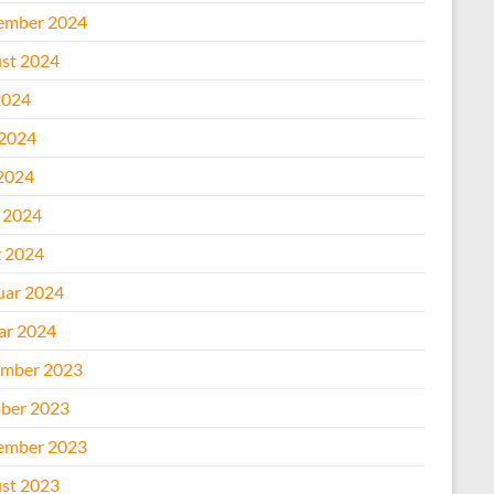
ember 2024
st 2024
2024
 2024
2024
l 2024
 2024
uar 2024
ar 2024
mber 2023
ber 2023
ember 2023
st 2023