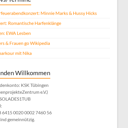
rfeuerabendkonzert: Minnie Marks & Hussy Hicks
ert: Romantische Harfenklänge
fen: EWA Lesben
rs & Frauen go Wikipedia
parkour mit Nika
enden Willkommen
denkonto: KSK Tübingen
uenprojekteZentrum e.V.)
: SOLADES1TUB
:
 6415 0020 0002 7460 56
sind gemeinnützig.