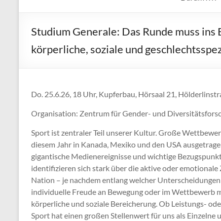
Studium Generale: Das Runde muss ins Eck
körperliche, soziale und geschlechtsspe
Do. 25.6.26, 18 Uhr, Kupferbau, Hörsaal 21, Hölderlinst
Organisation: Zentrum für Gender- und Diversitätsforsc
Sport ist zentraler Teil unserer Kultur. Große Wettbewe
diesem Jahr in Kanada, Mexiko und den USA ausgetrage
gigantische Medienereignisse und wichtige Bezugspunk
identifizieren sich stark über die aktive oder emotional
Nation – je nachdem entlang welcher Unterscheidungen v
individuelle Freude an Bewegung oder im Wettbewerb mi
körperliche und soziale Bereicherung. Ob Leistungs- od
Sport hat einen großen Stellenwert für uns als Einzelne u