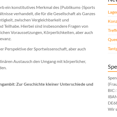
rb ein konstitutives Merkmal des (Publikums-)Sports
Lage
tnisse verhandelt, die für die Gesellschaft als Ganzes
igkeit, zwischen Vergleichbarkeit und
Konz
d Teilhabe. Hierbei sind insbesondere Fragen von
Tref
ichen Voraussetzungen, Körperlichkeiten, aber auch
levanz.
Quee
Tant
der Perspektive der Sportwissenschaft, aber auch
linären Austausch den Umgang mit körperlicher,
Sp
den.
Spen
gambit: Zur Geschichte kleiner Unterschiede und
(Fra
BIC
IBAN
DE68
Wir 