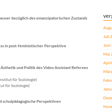
ver
messer bezüglich des emanzipatorischen Zustands
Augu
Juli 
Juni
ess in post-feministischer Perspektive
Mai 
Apri
 Ästhetik und Politik des Video Assistant Referees
März
nstitut für Soziologie)
Febr
ut für Soziologie)
Janu
Deze
nd schulpädagogische Perspektiven
Nove