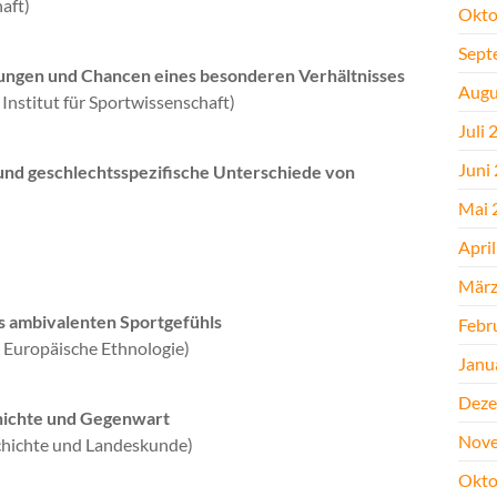
aft)
Okto
Sept
rungen und Chancen eines besonderen Verhältnisses
Augu
 Institut für Sportwissenschaft)
Juli 
Juni
e und geschlechtsspezifische Unterschiede von
Mai 
Apri
März
es ambivalenten Sportgefühls
Febr
ür Europäische Ethnologie)
Janu
Deze
chichte und Gegenwart
Nove
schichte und Landeskunde)
Okto