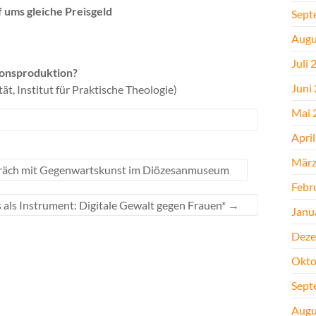
pf ums gleiche Preisgeld
Sept
Augu
Juli 
ionsproduktion?
Juni
t, Institut für Praktische Theologie)
Mai 
Apri
März
spräch mit Gegenwartskunst im Diözesanmuseum
Febr
 als Instrument: Digitale Gewalt gegen Frauen*
→
Janu
Deze
Okto
Sept
Augu