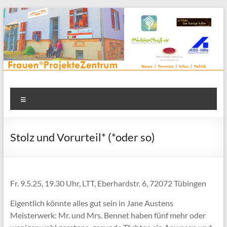
Zum
Inhalt
springen
Frauenprojektehaus wird
Frauen* | Mädchen* | Projekte | Beratung | Veranstaltungen |
Menü
in einem Zentrum | Räume für alle | Projektarbeit | Begegnung
FrauenProjekteZentrum
| Thementreff | . . .
Stolz und Vorurteil* (*oder so)
Fr. 9.5.25, 19.30 Uhr, LTT, Eberhardstr. 6, 72072 Tübingen
Eigentlich könnte alles gut sein in Jane Austens
Meisterwerk: Mr. und Mrs. Bennet haben fünf mehr oder