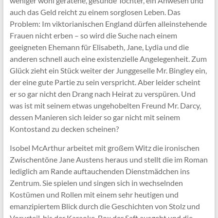
weniger wohl geratene, gesunde Töchter, ein Anwesen und
auch das Geld reicht zu einem sorglosen Leben. Das
Problem: Im viktorianischen England dürfen alleinstehende
Frauen nicht erben – so wird die Suche nach einem
geeigneten Ehemann für Elisabeth, Jane, Lydia und die
anderen schnell auch eine existenzielle Angelegenheit. Zum
Glück zieht ein Stück weiter der Junggeselle Mr. Bingley ein,
der eine gute Partie zu sein verspricht. Aber leider scheint
er so gar nicht den Drang nach Heirat zu verspüren. Und
was ist mit seinem etwas ungehobelten Freund Mr. Darcy,
dessen Manieren sich leider so gar nicht mit seinem
Kontostand zu decken scheinen?
Isobel McArthur arbeitet mit großem Witz die ironischen
Zwischentöne Jane Austens heraus und stellt die im Roman
lediglich am Rande auftauchenden Dienstmädchen ins
Zentrum. Sie spielen und singen sich in wechselnden
Kostümen und Rollen mit einem sehr heutigen und
emanzipiertem Blick durch die Geschichten von Stolz und
Vorurteil, bis der Karaoke-Box der Saft ausgeht und die