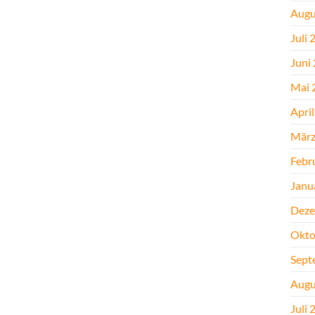
Augu
Juli 
Juni
Mai 
Apri
März
Febr
Janu
Deze
Okto
Sept
Augu
Juli 