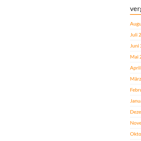
ver
Augu
Juli 
Juni
Mai 
Apri
März
Febr
Janu
Deze
Nove
Okto