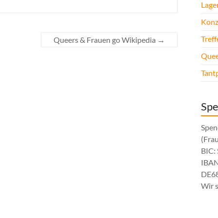
Lage
Konz
Tref
Queers & Frauen go Wikipedia
→
Quee
Tant
Sp
Spen
(Fra
BIC
IBAN
DE68
Wir 