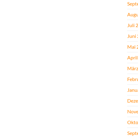
Sept
Augu
Juli 
Juni
Mai 
Apri
März
Febr
Janu
Deze
Nove
Okto
Sept