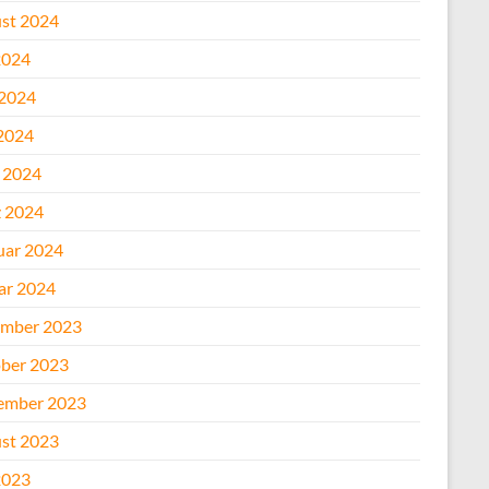
st 2024
2024
 2024
2024
l 2024
 2024
uar 2024
ar 2024
mber 2023
ber 2023
ember 2023
st 2023
2023