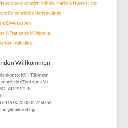
rfeuerabendkonzert: Minnie Marks & Hussy Hicks
ert: Romantische Harfenklänge
fen: EWA Lesben
rs & Frauen go Wikipedia
parkour mit Nika
enden Willkommen
denkonto: KSK Tübingen
uenprojekteZentrum e.V.)
: SOLADES1TUB
:
 6415 0020 0002 7460 56
sind gemeinnützig.