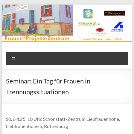
Zum
Inhalt
springen
Frauenprojektehaus wird
Frauen* | Mädchen* | Projekte | Beratung | Veranstaltungen |
Menü
in einem Zentrum | Räume für alle | Projektarbeit | Begegnung
FrauenProjekteZentrum
| Thementreff | . . .
Seminar: Ein Tag für Frauen in
Trennungssituationen
S0. 6.4.25, 10 Uhr, Schönstatt-Zentrum Liebfrauenhöhe,
Liebfrauenhöhe 5, Rottenburg