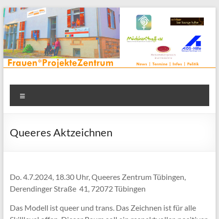
Zum
Inhalt
springen
Frauenprojektehaus wird
Frauen* | Mädchen* | Projekte | Beratung | Veranstaltungen |
Menü
in einem Zentrum | Räume für alle | Projektarbeit | Begegnung
FrauenProjekteZentrum
| Thementreff | . . .
Queeres Aktzeichnen
Do. 4.7.2024, 18.30 Uhr, Queeres Zentrum Tübingen,
Derendinger Straße 41, 72072 Tübingen
Das Modell ist queer und trans. Das Zeichnen ist für alle