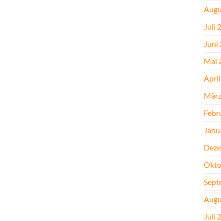
Augu
Juli 
Juni
Mai 
Apri
März
Febr
Janu
Deze
Okto
Sept
Augu
Juli 