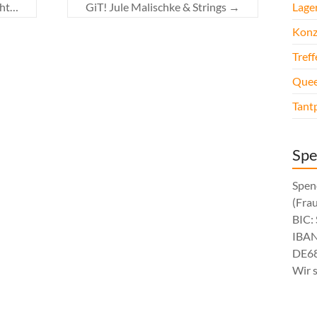
cht…
GiT! Jule Malischke & Strings
→
Lage
Konz
Tref
Quee
Tant
Sp
Spen
(Fra
BIC
IBAN
DE68
Wir 