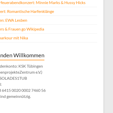
rfeuerabendkonzert: Minnie Marks & Hussy Hicks
ert: Romantische Harfenklänge
fen: EWA Lesben
rs & Frauen go Wikipedia
parkour mit Nika
enden Willkommen
denkonto: KSK Tübingen
uenprojekteZentrum e.V.)
: SOLADES1TUB
:
 6415 0020 0002 7460 56
sind gemeinnützig.