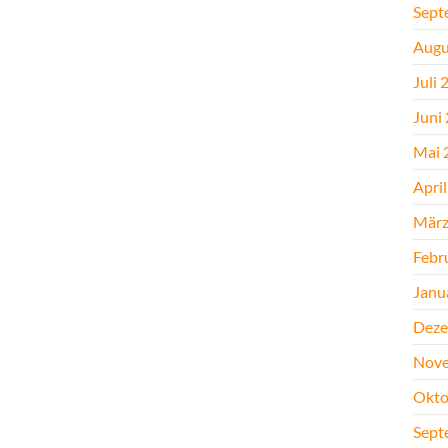
Sept
Augu
Juli 
Juni
Mai 
Apri
März
Febr
Janu
Deze
Nove
Okto
Sept