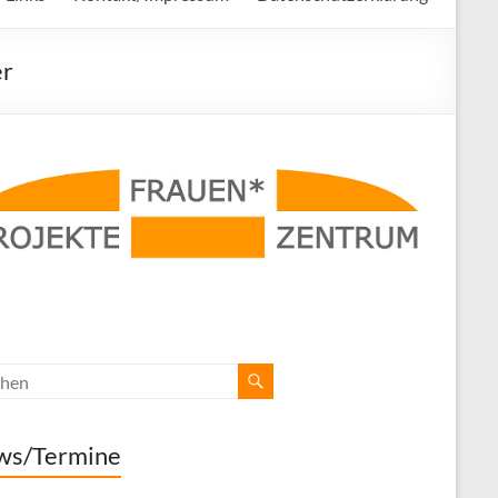
er
ws/Termine