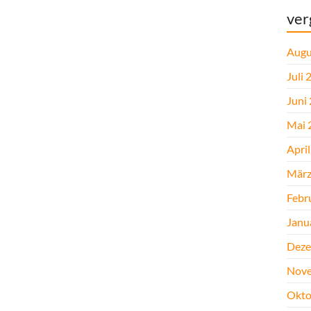
ver
Augu
Juli 
Juni
Mai 
Apri
März
Febr
Janu
Deze
Nove
Okto