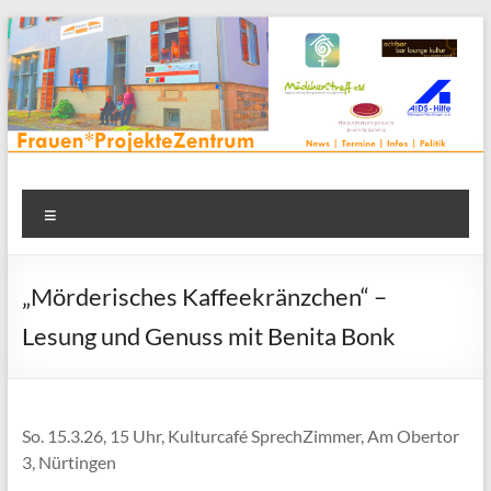
Zum
Inhalt
springen
Frauenprojektehaus wird
Frauen* | Mädchen* | Projekte | Beratung | Veranstaltungen |
Menü
in einem Zentrum | Räume für alle | Projektarbeit | Begegnung
FrauenProjekteZentrum
| Thementreff | . . .
„Mörderisches Kaffeekränzchen“ –
Lesung und Genuss mit Benita Bonk
So. 15.3.26, 15 Uhr, Kulturcafé SprechZimmer, Am Obertor
3, Nürtingen