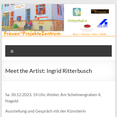
Zum
Inhalt
springen
Frauenprojektehaus wird
Frauen* | Mädchen* | Projekte | Beratung | Veranstaltungen |
Menü
in einem Zentrum | Räume für alle | Projektarbeit | Begegnung
FrauenProjekteZentrum
| Thementreff | . . .
Meet the Artist: Ingrid Ritterbusch
Sa. 30.12.2023, 14 Uhr, Atelier, Am Schelmengraben 4,
Nagold
Ausstellung und Gespräch mit der Künstlerin