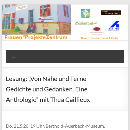
Zum
Inhalt
springen
Frauenprojektehaus wird
Frauen* | Mädchen* | Projekte | Beratung | Veranstaltungen |
Menü
in einem Zentrum | Räume für alle | Projektarbeit | Begegnung
FrauenProjekteZentrum
| Thementreff | . . .
Lesung: „Von Nähe und Ferne –
Gedichte und Gedanken. Eine
Anthologie“ mit Thea Caillieux
Do. 21.5.26, 19 Uhr, Berthold-Auerbach-Museum,