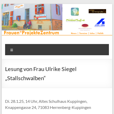
Zum
Inhalt
springen
Frauenprojektehaus wird
Frauen* | Mädchen* | Projekte | Beratung | Veranstaltungen |
Menü
in einem Zentrum | Räume für alle | Projektarbeit | Begegnung
FrauenProjekteZentrum
| Thementreff | . . .
Lesung von Frau Ulrike Siegel
„Stallschwalben“
Di. 28.1.25, 14 Uhr, Altes Schulhaus Kuppingen,
Knappengasse 24, 71083 Herrenberg-Kuppingen