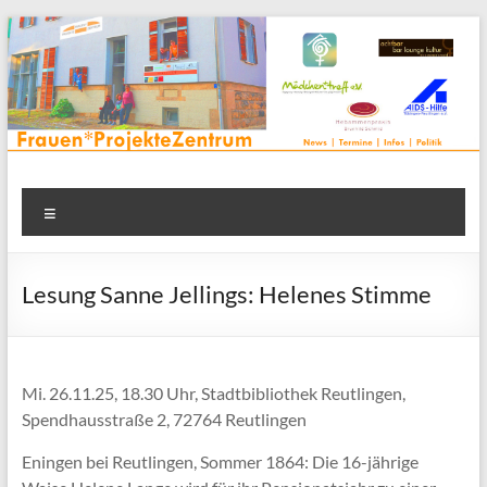
Zum
Inhalt
springen
Frauenprojektehaus wird
Frauen* | Mädchen* | Projekte | Beratung | Veranstaltungen |
Menü
in einem Zentrum | Räume für alle | Projektarbeit | Begegnung
FrauenProjekteZentrum
| Thementreff | . . .
Lesung Sanne Jellings: Helenes Stimme
Mi. 26.11.25, 18.30 Uhr, Stadtbibliothek Reutlingen,
Spendhausstraße 2, 72764 Reutlingen
Eningen bei Reutlingen, Sommer 1864: Die 16-jährige