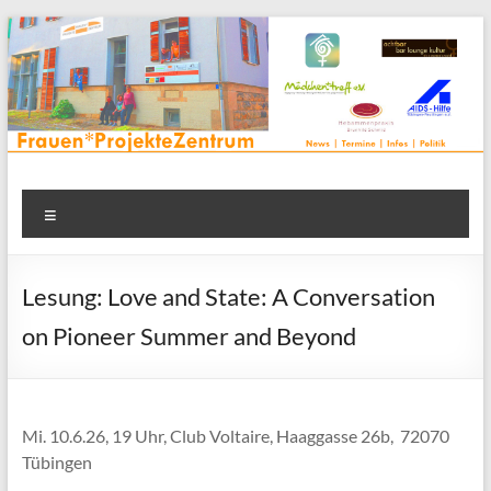
Zum
Inhalt
springen
Frauenprojektehaus wird
Frauen* | Mädchen* | Projekte | Beratung | Veranstaltungen |
Menü
in einem Zentrum | Räume für alle | Projektarbeit | Begegnung
FrauenProjekteZentrum
| Thementreff | . . .
Lesung: Love and State: A Conversation
on Pioneer Summer and Beyond
Mi. 10.6.26, 19 Uhr, Club Voltaire, Haaggasse 26b, 72070
Tübingen