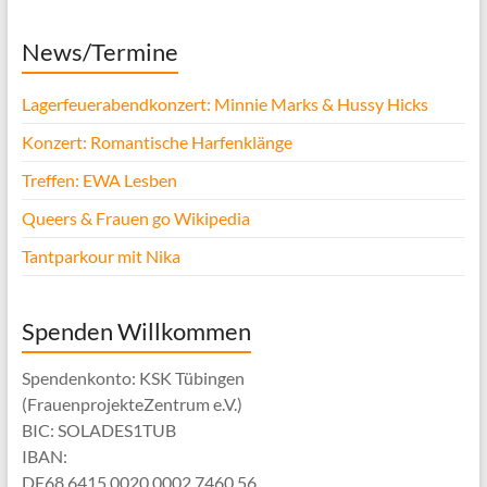
News/Termine
Lagerfeuerabendkonzert: Minnie Marks & Hussy Hicks
Konzert: Romantische Harfenklänge
Treffen: EWA Lesben
Queers & Frauen go Wikipedia
Tantparkour mit Nika
Spenden Willkommen
Spendenkonto: KSK Tübingen
(FrauenprojekteZentrum e.V.)
BIC: SOLADES1TUB
IBAN:
DE68 6415 0020 0002 7460 56