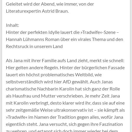
Geleitet wird der Abend, wie immer, von der
Literaturexpertin Astrid Braun.
Inhalt:
Hinter der perfekten Idylle lauert die »Tradwife«-Szene –
Hannah Lühmanns Roman über ein virales Thema und den
Rechtsruck in unserem Land
Als Jana mit ihrer Familie aufs Land zieht, merkt sie schnell:
Hier gelten andere Regeln. Hinter der bürgerlichen Fassade
lauert ein höchst problematisches Weltbild, wie
selbstverständlich wird hier AfD gewählt. Auch Janas
charismatische Nachbarin Karolin hat sich ganz der Rolle
als Hausfrau und Mutter verschrieben. Je mehr Zeit Jana
mit Karolin verbringt, desto klarer wird ihr, dass sie auf eine
sehr zeitgemäße Weise ultrakonservativ ist – sie kämpft als
»Tradwife« im Namen der Tradition gegen alles, wofür Jana
eigentlich steht. Jana versucht, sich gegen ihre Faszination
zu wehren, und ertappt sich doch immer wieder bei dem