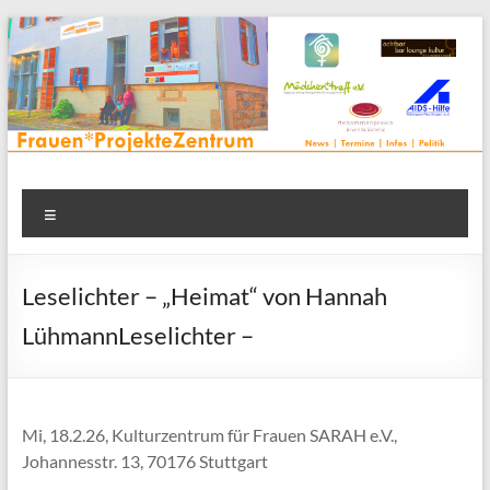
Zum
Inhalt
springen
Frauenprojektehaus wird
Frauen* | Mädchen* | Projekte | Beratung | Veranstaltungen |
Menü
in einem Zentrum | Räume für alle | Projektarbeit | Begegnung
FrauenProjekteZentrum
| Thementreff | . . .
Leselichter – „Heimat“ von Hannah
LühmannLeselichter –
Mi, 18.2.26, Kulturzentrum für Frauen SARAH e.V.,
Johannesstr. 13, 70176 Stuttgart