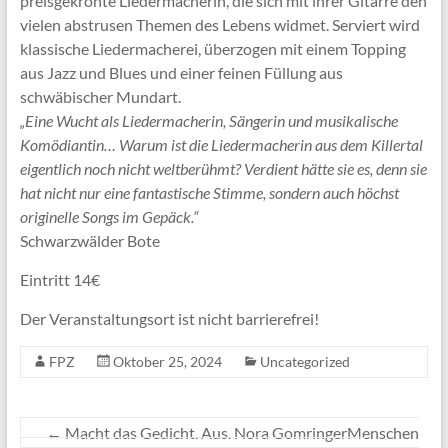
preisgekrönte Liedermacherin, die sich mit ihrer Gitarre den
vielen abstrusen Themen des Lebens widmet. Serviert wird
klassische Liedermacherei, überzogen mit einem Topping
aus Jazz und Blues und einer feinen Füllung aus
schwäbischer Mundart.
„Eine Wucht als Liedermacherin, Sängerin und musikalische
Komödiantin… ​Warum ist die Liedermacherin aus dem Killertal
eigentlich noch nicht weltberühmt? Verdient hätte sie es, denn sie
hat nicht nur eine fantastische Stimme, sondern auch höchst
originelle Songs im Gepäck.“
Schwarzwälder Bote
Eintritt 14€
Der Veranstaltungsort ist nicht barrierefrei!
FPZ
Oktober 25, 2024
Uncategorized
←
Macht das Gedicht. Aus. Nora GomringerMenschen