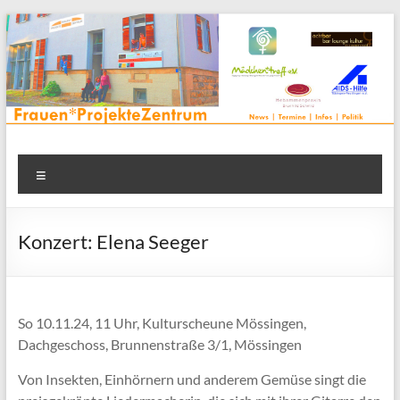
Zum
Inhalt
springen
Frauenprojektehaus wird
Frauen* | Mädchen* | Projekte | Beratung | Veranstaltungen |
Menü
in einem Zentrum | Räume für alle | Projektarbeit | Begegnung
FrauenProjekteZentrum
| Thementreff | . . .
Konzert: Elena Seeger
So 10.11.24, 11 Uhr, Kulturscheune Mössingen,
Dachgeschoss, Brunnenstraße 3/1, Mössingen
Von Insekten, Einhörnern und anderem Gemüse singt die