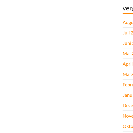
ver
Augu
Juli 
Juni
Mai 
Apri
März
Febr
Janu
Deze
Nove
Okto