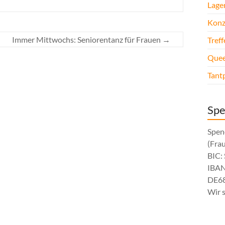
Lage
Konz
Immer Mittwochs: Seniorentanz für Frauen
→
Tref
Quee
Tant
Sp
Spen
(Fra
BIC
IBAN
DE68
Wir 