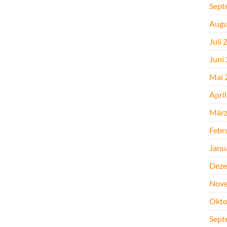
Sept
Augu
Juli 
Juni
Mai 
Apri
März
Febr
Janu
Deze
Nove
Okto
Sept