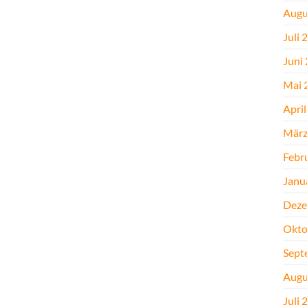
Augu
Juli 
Juni
Mai 
Apri
März
Febr
Janu
Deze
Okto
Sept
Augu
Juli 