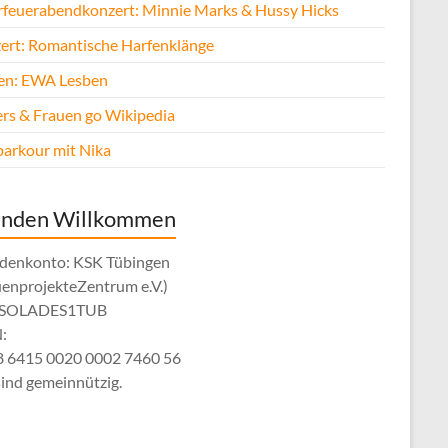
rfeuerabendkonzert: Minnie Marks & Hussy Hicks
ert: Romantische Harfenklänge
fen: EWA Lesben
rs & Frauen go Wikipedia
parkour mit Nika
enden Willkommen
denkonto: KSK Tübingen
uenprojekteZentrum e.V.)
: SOLADES1TUB
:
 6415 0020 0002 7460 56
sind gemeinnützig.