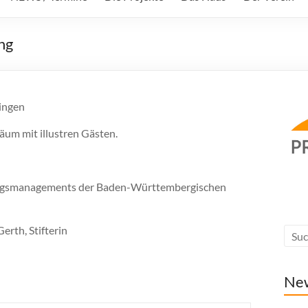
ng
bingen
läum mit illustren Gästen.
iftungsmanagements der Baden-Württembergischen
erth, Stifterin
Ne