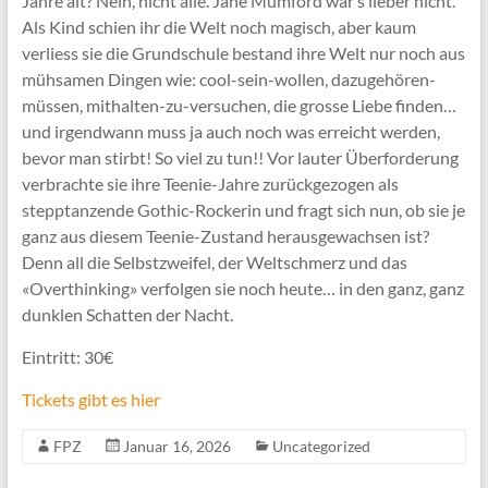
Jahre alt? Nein, nicht alle. Jane Mumford wär’s lieber nicht.
Als Kind schien ihr die Welt noch magisch, aber kaum
verliess sie die Grundschule bestand ihre Welt nur noch aus
mühsamen Dingen wie: cool-sein-wollen, dazugehören-
müssen, mithalten-zu-versuchen, die grosse Liebe finden…
und irgendwann muss ja auch noch was erreicht werden,
bevor man stirbt! So viel zu tun!! Vor lauter Überforderung
verbrachte sie ihre Teenie-Jahre zurückgezogen als
stepptanzende Gothic-Rockerin und fragt sich nun, ob sie je
ganz aus diesem Teenie-Zustand herausgewachsen ist?
Denn all die Selbstzweifel, der Weltschmerz und das
«Overthinking» verfolgen sie noch heute… in den ganz, ganz
dunklen Schatten der Nacht.
Eintritt: 30€
Tickets gibt es hier
FPZ
Januar 16, 2026
Uncategorized