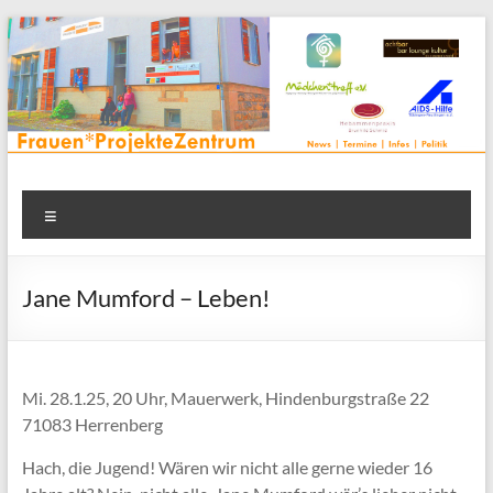
Zum
Inhalt
springen
Frauenprojektehaus wird
Frauen* | Mädchen* | Projekte | Beratung | Veranstaltungen |
Menü
in einem Zentrum | Räume für alle | Projektarbeit | Begegnung
FrauenProjekteZentrum
| Thementreff | . . .
Jane Mumford – Leben!
Mi. 28.1.25, 20 Uhr, Mauerwerk, Hindenburgstraße 22
71083 Herrenberg
Hach, die Jugend! Wären wir nicht alle gerne wieder 16