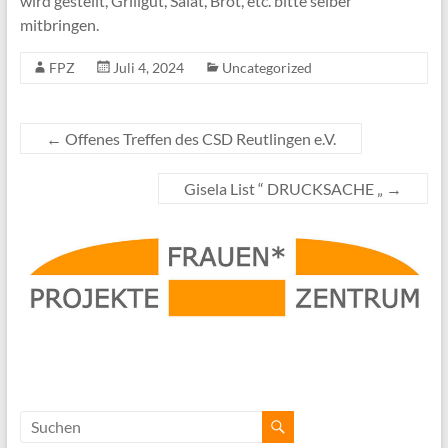
wird gestellt, Grillgut, Salat, Brot, etc. bitte selber
mitbringen.
FPZ
Juli 4, 2024
Uncategorized
←
Offenes Treffen des CSD Reutlingen e.V.
Gisela List “ DRUCKSACHE „
→