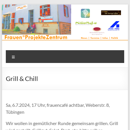
Zum
Inhalt
springen
Frauenprojektehaus wird
Frauen* | Mädchen* | Projekte | Beratung | Veranstaltungen |
Menü
in einem Zentrum | Räume für alle | Projektarbeit | Begegnung
FrauenProjekteZentrum
| Thementreff | . . .
Grill & Chill
Sa, 6.7.2024, 17 Uhr, frauencafé achtbar, Weberstr. 8,
Tübingen
Wir wollen in gemütlicher Runde gemeinsam grillen. Grill