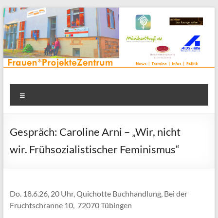
Zum
Inhalt
springen
Frauenprojektehaus wird
Frauen* | Mädchen* | Projekte | Beratung | Veranstaltungen |
Menü
in einem Zentrum | Räume für alle | Projektarbeit | Begegnung
FrauenProjekteZentrum
| Thementreff | . . .
Gespräch: Caroline Arni – „Wir, nicht
wir. Frühsozialistischer Feminismus“
Do. 18.6.26, 20 Uhr, Quichotte Buchhandlung, Bei der
Fruchtschranne 10, 72070 Tübingen