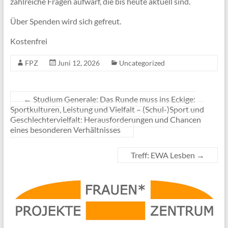
zahlreiche Fragen aufwarf, die bis heute aktuell sind.
Über Spenden wird sich gefreut.
Kostenfrei
FPZ
Juni 12, 2026
Uncategorized
←
Studium Generale: Das Runde muss ins Eckige:
Sportkulturen, Leistung und Vielfalt – (Schul-)Sport und
Geschlechtervielfalt: Herausforderungen und Chancen
eines besonderen Verhältnisses
Treff: EWA Lesben
→