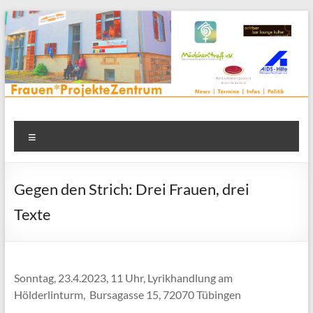
Zum
Inhalt
springen
Frauenprojektehaus wird
Frauen* | Mädchen* | Projekte | Beratung | Veranstaltungen |
Menü
in einem Zentrum | Räume für alle | Projektarbeit | Begegnung
FrauenProjekteZentrum
| Thementreff | . . .
Gegen den Strich: Drei Frauen, drei
Texte
Sonntag, 23.4.2023, 11 Uhr, Lyrikhandlung am
Hölderlinturm, Bursagasse 15, 72070 Tübingen