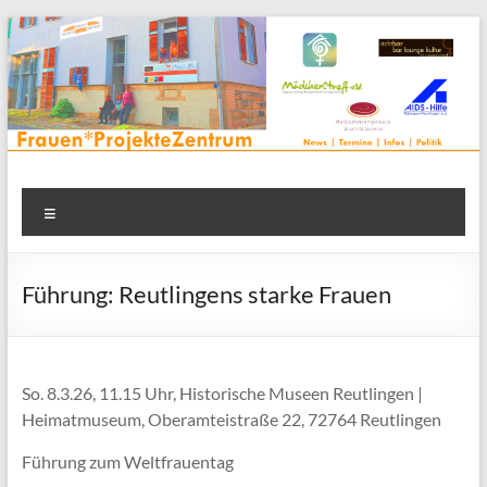
Zum
Inhalt
springen
Frauenprojektehaus wird
Frauen* | Mädchen* | Projekte | Beratung | Veranstaltungen |
Menü
in einem Zentrum | Räume für alle | Projektarbeit | Begegnung
FrauenProjekteZentrum
| Thementreff | . . .
Führung: Reutlingens starke Frauen
So. 8.3.26, 11.15 Uhr, Historische Museen Reutlingen |
Heimatmuseum, Oberamteistraße 22, 72764 Reutlingen
Führung zum Weltfrauentag