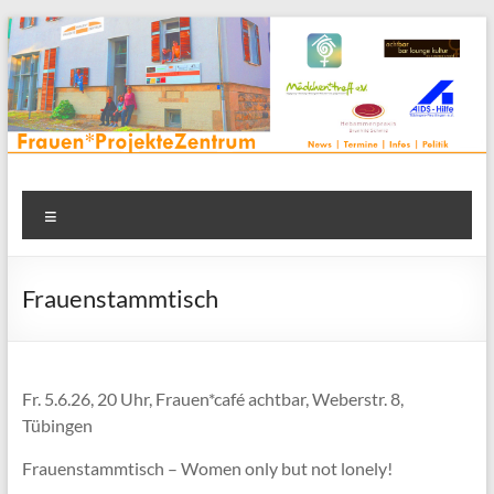
Zum
Inhalt
springen
Frauenprojektehaus wird
Frauen* | Mädchen* | Projekte | Beratung | Veranstaltungen |
Menü
in einem Zentrum | Räume für alle | Projektarbeit | Begegnung
FrauenProjekteZentrum
| Thementreff | . . .
Frauenstammtisch
Fr. 5.6.26, 20 Uhr, Frauen*café achtbar, Weberstr. 8,
Tübingen
Frauenstammtisch – Women only but not lonely!