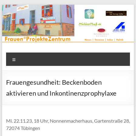
Zum
Inhalt
springen
Frauenprojektehaus wird
Frauen* | Mädchen* | Projekte | Beratung | Veranstaltungen |
Menü
in einem Zentrum | Räume für alle | Projektarbeit | Begegnung
FrauenProjekteZentrum
| Thementreff | . . .
Frauengesundheit: Beckenboden
aktivieren und Inkontinenzprophylaxe
Mi. 22.11.23, 18 Uhr, Nonnenmacherhaus, Gartenstraße 28,
72074 Tübingen