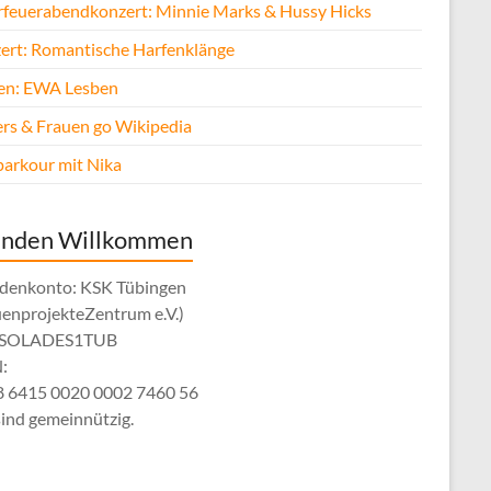
rfeuerabendkonzert: Minnie Marks & Hussy Hicks
ert: Romantische Harfenklänge
fen: EWA Lesben
rs & Frauen go Wikipedia
parkour mit Nika
enden Willkommen
denkonto: KSK Tübingen
uenprojekteZentrum e.V.)
: SOLADES1TUB
:
 6415 0020 0002 7460 56
sind gemeinnützig.