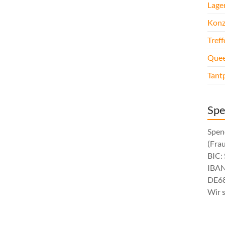
Lage
Konz
Tref
Quee
Tant
Sp
Spen
(Fra
BIC
IBAN
DE68
Wir 