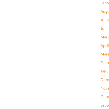
Sept
Augu
Juli 
Juni
Mai 
Apri
März
Febr
Janu
Deze
Nove
Okto
Sept