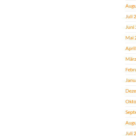
Augu
Juli 
Juni
Mai 
Apri
März
Febr
Janu
Deze
Okto
Sept
Augu
Juli 