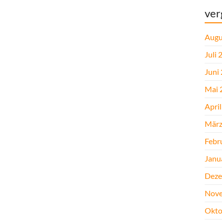
ver
Augu
Juli 
Juni
Mai 
Apri
März
Febr
Janu
Deze
Nove
Okto