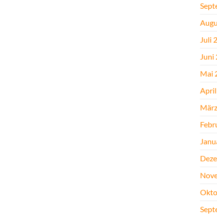
Sept
Augu
Juli 
Juni
Mai 
Apri
März
Febr
Janu
Deze
Nove
Okto
Sept