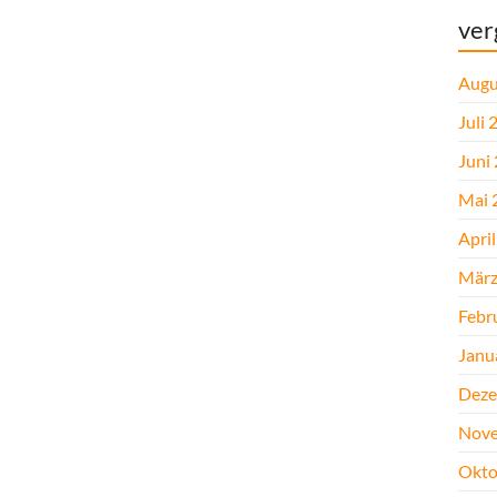
ver
Augu
Juli 
Juni
Mai 
Apri
März
Febr
Janu
Deze
Nove
Okto