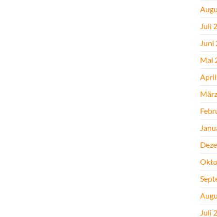
Augu
Juli 
Juni
Mai 
Apri
März
Febr
Janu
Deze
Okto
Sept
Augu
Juli 