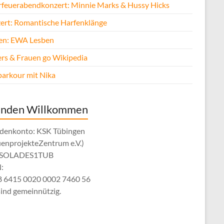
rfeuerabendkonzert: Minnie Marks & Hussy Hicks
ert: Romantische Harfenklänge
fen: EWA Lesben
rs & Frauen go Wikipedia
parkour mit Nika
enden Willkommen
denkonto: KSK Tübingen
uenprojekteZentrum e.V.)
: SOLADES1TUB
:
 6415 0020 0002 7460 56
sind gemeinnützig.