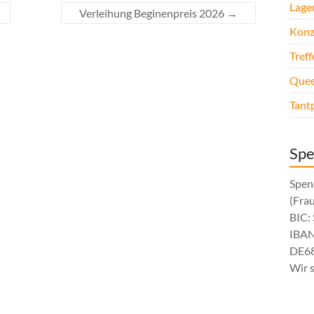
Lage
Verleihung Beginenpreis 2026
→
Konz
Tref
Quee
Tant
Sp
Spen
(Fra
BIC
IBAN
DE68
Wir 