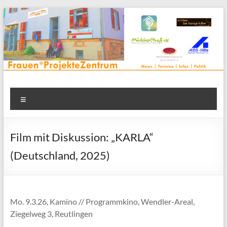
Zum
Inhalt
springen
Frauenprojektehaus wird
Frauen* | Mädchen* | Projekte | Beratung | Veranstaltungen |
Menü
in einem Zentrum | Räume für alle | Projektarbeit | Begegnung
FrauenProjekteZentrum
| Thementreff | . . .
Film mit Diskussion: „KARLA“
(Deutschland, 2025)
Mo. 9.3.26, Kamino // Programmkino, Wendler-Areal,
Ziegelweg 3, Reutlingen