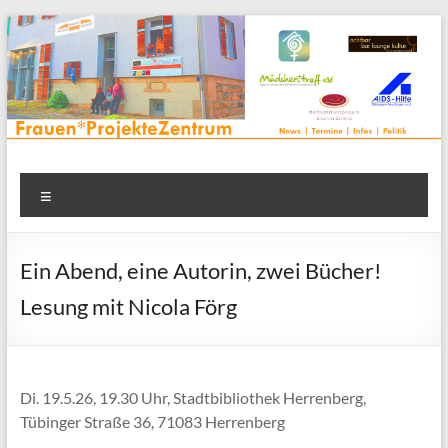
Zum
Inhalt
springen
Frauenprojektehaus wird
Frauen* | Mädchen* | Projekte | Beratung | Veranstaltungen |
Menü
in einem Zentrum | Räume für alle | Projektarbeit | Begegnung
FrauenProjekteZentrum
| Thementreff | . . .
Ein Abend, eine Autorin, zwei Bücher!
Lesung mit Nicola Förg
Di. 19.5.26, 19.30 Uhr, Stadtbibliothek Herrenberg,
Tübinger Straße 36, 71083 Herrenberg