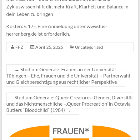
Zykluswissen hilft dir, mehr Kraft, Klarheit und Balance in
dein Leben zu bringen
Kosten: € 17,-, Eine Anmeldung unter www.fbs-
herrenberg.de ist erforderlich.
FPZ
April 25, 2025
Uncategorized
←
Studium Generale: Frauen an der Universität
Tübingen – Ehe, Frauen und die Universität – Partnerwahl
und Gleichberechtigung aus rechtlicher Perspektive
Studium Generale: Queer Creatures: Gender, Diversität
und das Nichtmenschliche –‚Queer Procreation‘ in Octavia
Butlers “Bloodchild” (1984)
→