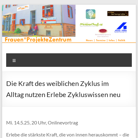
Zum
Inhalt
springen
Frauenprojektehaus wird
Frauen* | Mädchen* | Projekte | Beratung | Veranstaltungen |
Menü
in einem Zentrum | Räume für alle | Projektarbeit | Begegnung
FrauenProjekteZentrum
| Thementreff | . . .
Die Kraft des weiblichen Zyklus im
Alltag nutzen Erlebe Zykluswissen neu
Mi. 14.5.25, 20 Uhr, Onlinevortrag
Erlebe die stärkste Kraft, die von innen herauskommt – die