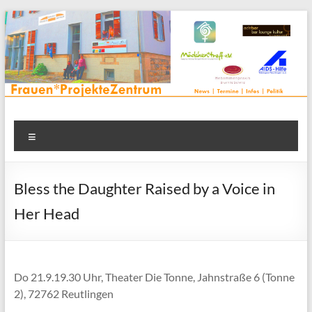
Zum
Inhalt
springen
Frauenprojektehaus wird
Frauen* | Mädchen* | Projekte | Beratung | Veranstaltungen |
Menü
in einem Zentrum | Räume für alle | Projektarbeit | Begegnung
FrauenProjekteZentrum
| Thementreff | . . .
Bless the Daughter Raised by a Voice in
Her Head
Do 21.9.19.30 Uhr, Theater Die Tonne, Jahnstraße 6 (Tonne
2), 72762 Reutlingen