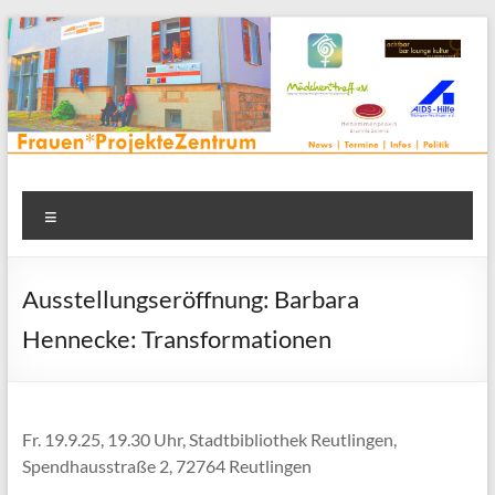
Zum
Inhalt
springen
Frauenprojektehaus wird
Frauen* | Mädchen* | Projekte | Beratung | Veranstaltungen |
Menü
in einem Zentrum | Räume für alle | Projektarbeit | Begegnung
FrauenProjekteZentrum
| Thementreff | . . .
Ausstellungseröffnung: Barbara
Hennecke: Transformationen
Fr. 19.9.25, 19.30 Uhr, Stadtbibliothek Reutlingen,
Spendhausstraße 2, 72764 Reutlingen