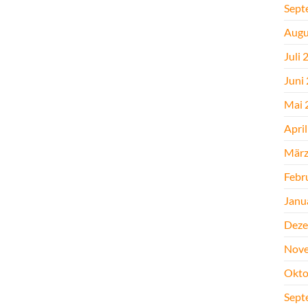
Sept
Augu
Juli 
Juni
Mai 
Apri
März
Febr
Janu
Deze
Nove
Okto
Sept