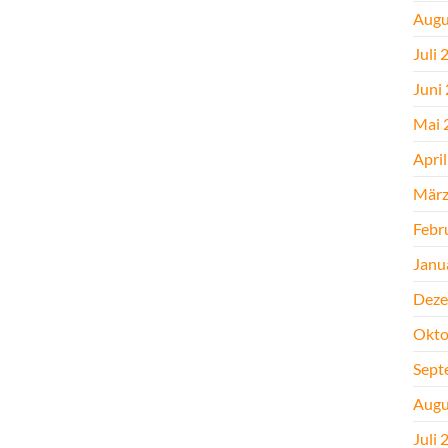
Augu
Juli 
Juni
Mai 
Apri
März
Febr
Janu
Deze
Okto
Sept
Augu
Juli 