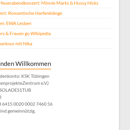
rfeuerabendkonzert: Minnie Marks & Hussy Hicks
ert: Romantische Harfenklänge
fen: EWA Lesben
rs & Frauen go Wikipedia
parkour mit Nika
enden Willkommen
denkonto: KSK Tübingen
uenprojekteZentrum e.V.)
: SOLADES1TUB
:
 6415 0020 0002 7460 56
sind gemeinnützig.