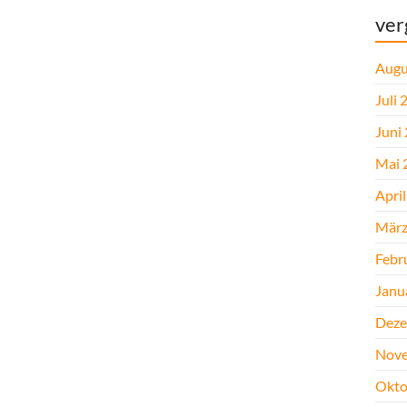
ver
Augu
Juli 
Juni
Mai 
Apri
März
Febr
Janu
Deze
Nove
Okto