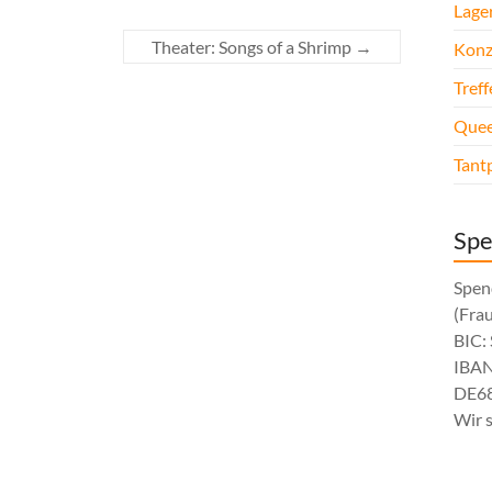
Lage
Theater: Songs of a Shrimp
→
Konz
Tref
Quee
Tant
Sp
Spen
(Fra
BIC
IBAN
DE68
Wir 