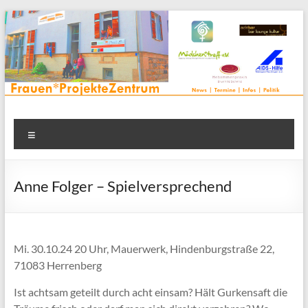
Zum
Inhalt
springen
Frauenprojektehaus wird
Frauen* | Mädchen* | Projekte | Beratung | Veranstaltungen |
Menü
in einem Zentrum | Räume für alle | Projektarbeit | Begegnung
FrauenProjekteZentrum
| Thementreff | . . .
Anne Folger – Spielversprechend
Mi. 30.10.24 20 Uhr, Mauerwerk, Hindenburgstraße 22,
71083 Herrenberg
Ist achtsam geteilt durch acht einsam? Hält Gurkensaft die