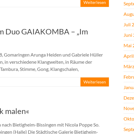
Weiterlesen
Sept
Augu
Juli 
dem Duo GAIAKOMBA – „Im
Juni
Mai 
.58, Gomaringen Arunga Heiden und Gabriele Hüller
Apri
n, in verschiedene Klangwelten, in Räume der
März
Tambura, Stimme, Gong, Klangschalen,
Febr
Weiterlesen
Janu
Deze
Nove
ck malen«
Okto
nach Bietigheim-Bissingen mit Nicola Poppe So.
Sept
ngen (Halle) Die Städtische Galerie Bietigheim-