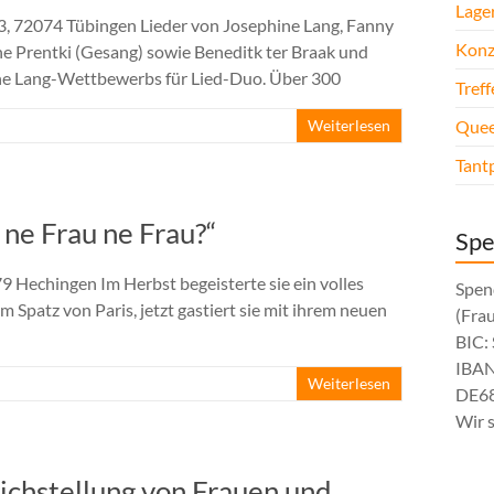
Lage
 3, 72074 Tübingen Lieder von Josephine Lang, Fanny
Konz
e Prentki (Gesang) sowie Beneditk ter Braak und
hine Lang-Wettbewerbs für Lied-Duo. Über 300
Tref
Weiterlesen
Quee
Tant
 ne Frau ne Frau?“
Sp
79 Hechingen Im Herbst begeisterte sie ein volles
Spen
m Spatz von Paris, jetzt gastiert sie mit ihrem neuen
(Fra
BIC
IBAN
Weiterlesen
DE68
Wir 
eichstellung von Frauen und