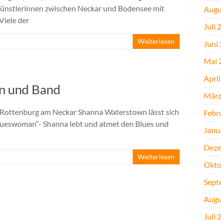
Künstlerinnen zwischen Neckar und Bodensee mit
Augu
Viele der
Juli 
Weiterlesen
Juni
Mai 
Apri
n und Band
März
8 Rottenburg am Neckar Shanna Waterstown lässt sich
Febr
„Blueswoman“- Shanna lebt und atmet den Blues und
Janu
Deze
Weiterlesen
Okto
Sept
Augu
Juli 