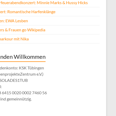
rfeuerabendkonzert: Minnie Marks & Hussy Hicks
ert: Romantische Harfenklänge
fen: EWA Lesben
rs & Frauen go Wikipedia
parkour mit Nika
enden Willkommen
denkonto: KSK Tübingen
uenprojekteZentrum e.V.)
: SOLADES1TUB
:
 6415 0020 0002 7460 56
sind gemeinnützig.