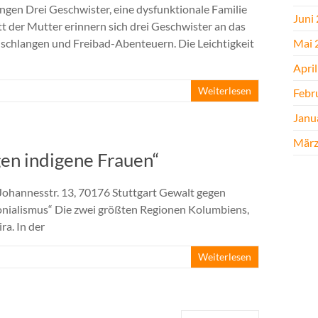
ngen Drei Geschwister, eine dysfunktionale Familie
Juni
 der Mutter erinnern sich drei Geschwister an das
chlangen und Freibad-Abenteuern. Die Leichtigkeit
Mai 
Apri
Weiterlesen
Febr
Janu
März
en indigene Frauen“
 Johannesstr. 13, 70176 Stuttgart Gewalt gegen
nialismus“ Die zwei größten Regionen Kolumbiens,
ra. In der
Weiterlesen