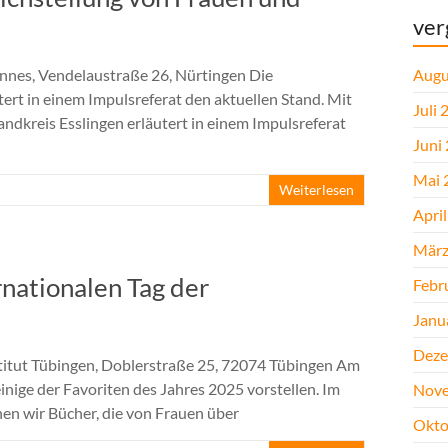
ver
annes, Vendelaustraße 26, Nürtingen Die
Augu
tert in einem Impulsreferat den aktuellen Stand. Mit
Juli 
ndkreis Esslingen erläutert in einem Impulsreferat
Juni
Mai 
Weiterlesen
Apri
März
rnationalen Tag der
Febr
Janu
Deze
stitut Tübingen, Doblerstraße 25, 72074 Tübingen Am
inige der Favoriten des Jahres 2025 vorstellen. Im
Nove
en wir Bücher, die von Frauen über
Okto