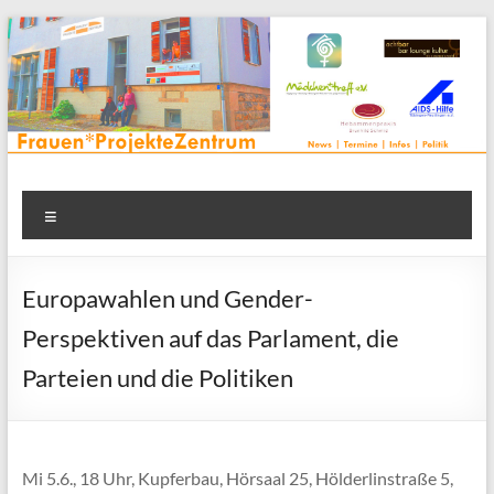
Zum
Inhalt
springen
Frauenprojektehaus wird
Frauen* | Mädchen* | Projekte | Beratung | Veranstaltungen |
Menü
in einem Zentrum | Räume für alle | Projektarbeit | Begegnung
FrauenProjekteZentrum
| Thementreff | . . .
Europawahlen und Gender-
Perspektiven auf das Parlament, die
Parteien und die Politiken
Mi 5.6., 18 Uhr, Kupferbau, Hörsaal 25, Hölderlinstraße 5,